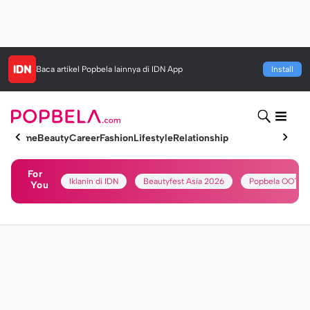
Baca artikel
Popbela
lainnya di IDN App
Install
Home
Beauty
Career
Fashion
Lifestyle
Relationship
For
Iklanin di IDN
Beautyfest Asia 2026
Popbela OOTD
You