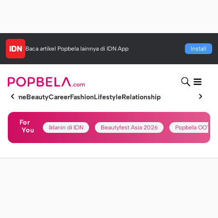
Baca artikel
Popbela
lainnya di IDN App
Install
Home
Beauty
Career
Fashion
Lifestyle
Relationship
For
Iklanin di IDN
Beautyfest Asia 2026
Popbela OOTD
You