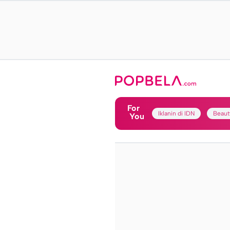
For
Iklanin di IDN
Beaut
You