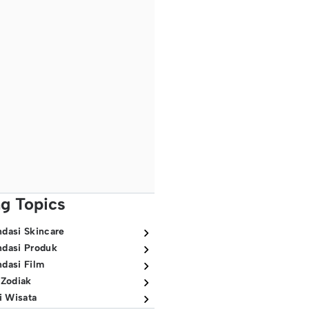
ng Topics
dasi Skincare
dasi Produk
dasi Film
 Zodiak
i Wisata