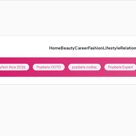
Home
Beauty
Career
Fashion
Lifestyle
Relatio
yfest Asia 2026
Popbela OOTD
popbela zodiac
Popbela Expert