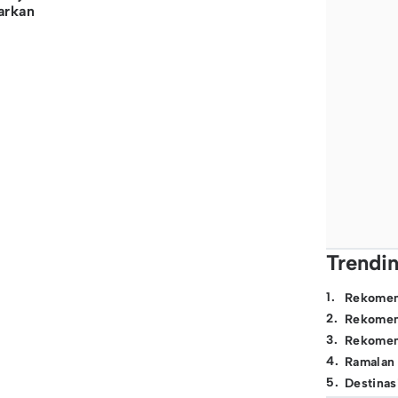
arkan
Trendi
1
.
Rekomen
2
.
Rekomen
3
.
Rekomen
4
.
Ramalan
5
.
Destinas