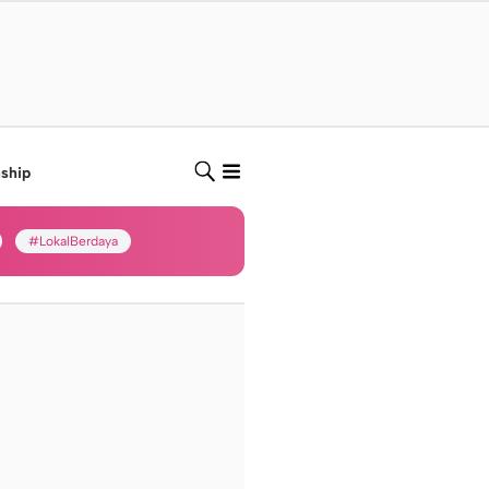
nship
#LokalBerdaya