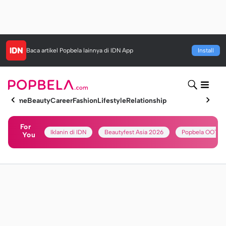
Baca artikel
Popbela
lainnya di IDN App
Install
Home
Beauty
Career
Fashion
Lifestyle
Relationship
For
Iklanin di IDN
Beautyfest Asia 2026
Popbela OOTD
You