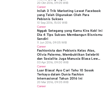
20 Okt 2016, 09:05 WIB
Career
Inilah 3 Trik Marketing Lewat Facebook
yang Telah Digunakan Oleh Para
Pebisnis Sukses
10 Sep 2016, 15:00 WIB
Career
Nggak Setegang yang Kamu Kira Kok! Ini
Dia 4 Tips Sukses Membangun Bisnismu
Sendiri
11 Jun 2016, 09:05 WIB
Career
Fashionista dan Pebisnis Kelas Atas,
Olivia Palermo, Membuktikan Selebriti
dan Sosialita Juga Manusia Biasa Lewat
3 Prinsip Ini
03 Apr 2016, 09:00 WIB
Career
Luar Biasa! Ayo Cari Tahu 10 Sosok
Terkaya dalam Dunia Fashion
Internasional Tahun 2016 Ini
20 Mar 2016, 09:05 WIB
Career