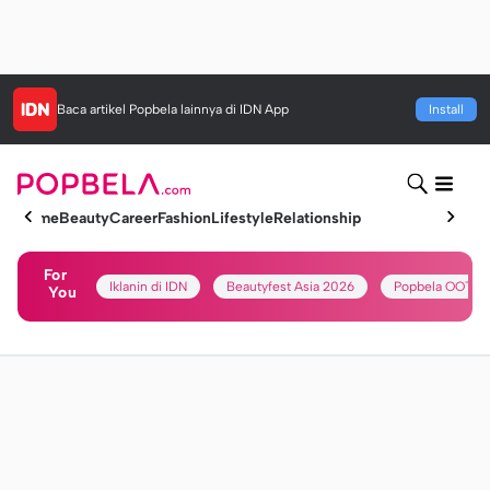
Baca artikel
Popbela
lainnya di IDN App
Install
Home
Beauty
Career
Fashion
Lifestyle
Relationship
For
Iklanin di IDN
Beautyfest Asia 2026
Popbela OOTD
You