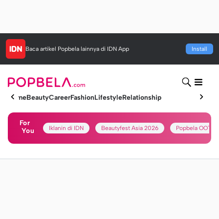
Baca artikel
Popbela
lainnya di IDN App
Install
Home
Beauty
Career
Fashion
Lifestyle
Relationship
For
Iklanin di IDN
Beautyfest Asia 2026
Popbela OOTD
You