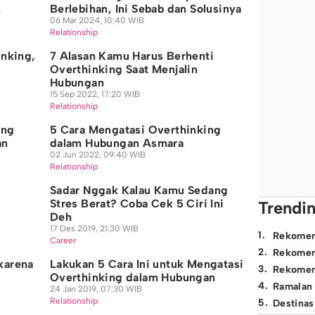
n
Berlebihan, Ini Sebab dan Solusinya
06 Mar 2024, 10:40 WIB
Relationship
inking,
7 Alasan Kamu Harus Berhenti
Overthinking Saat Menjalin
Hubungan
15 Sep 2022, 17:20 WIB
Relationship
ang
5 Cara Mengatasi Overthinking
an
dalam Hubungan Asmara
02 Jun 2022, 09:40 WIB
Relationship
Sadar Nggak Kalau Kamu Sedang
Stres Berat? Coba Cek 5 Ciri Ini
Trendi
Deh
17 Des 2019, 21:30 WIB
1
.
Rekomen
Career
2
.
Rekomen
karena
Lakukan 5 Cara Ini untuk Mengatasi
3
.
Rekomen
?
Overthinking dalam Hubungan
4
.
Ramalan
24 Jan 2019, 07:30 WIB
Relationship
5
.
Destinas