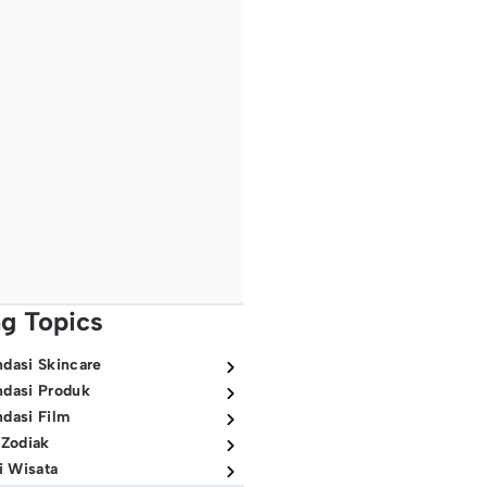
ng Topics
dasi Skincare
dasi Produk
dasi Film
 Zodiak
i Wisata