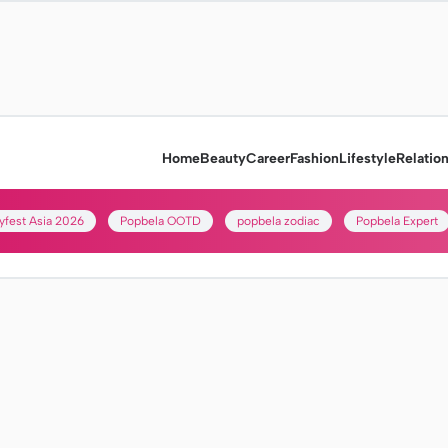
Home
Beauty
Career
Fashion
Lifestyle
Relatio
yfest Asia 2026
Popbela OOTD
popbela zodiac
Popbela Expert