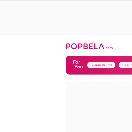
For
Iklanin di IDN
Beaut
You