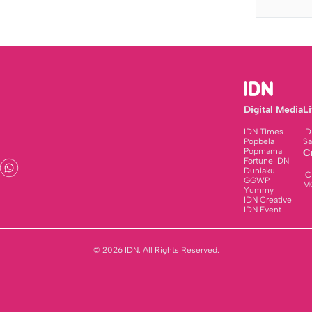
Digital Media
L
IDN Times
ID
Popbela
Sa
Popmama
C
Fortune IDN
Duniaku
IC
GGWP
M
Yummy
IDN Creative
IDN Event
© 2026 IDN. All Rights Reserved.