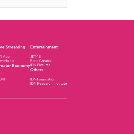
ive Streaming
Entertainment
N App
JKT48
weria.co
Boss Creator
IDN Pictures
reator Economy
Others
E
ORF
IDN Foundation
IDN Research Institute