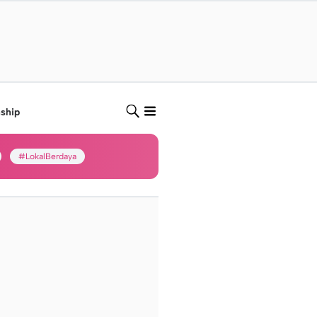
nship
#LokalBerdaya