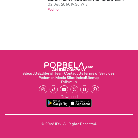
02 Des 2019, 19:30 WIB
Fashion
About Us
Editorial Team
Contact Us
Terms of Services
Pedoman Media Siber
Index
Sitemap
Follow Us
Download
© 2026 IDN. All Rights Reserved.