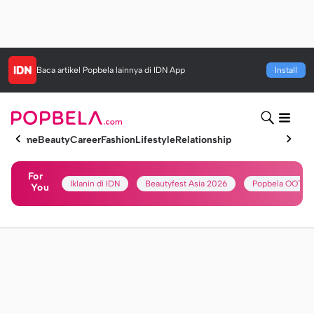
Baca artikel
Popbela
lainnya di IDN App
Install
Home
Beauty
Career
Fashion
Lifestyle
Relationship
For
Iklanin di IDN
Beautyfest Asia 2026
Popbela OOTD
You