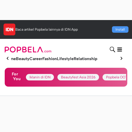
Baca artikel
Popbela
lainnya di IDN App
Install
Home
Beauty
Career
Fashion
Lifestyle
Relationship
For
Iklanin di IDN
Beautyfest Asia 2026
Popbela OOTD
You