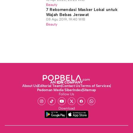
Beauty
7 Rekomendasi Masker Lokal untuk
Wajah Bebas Jerawat
08 Agu 2019, 19:40 WIB
Beauty
About Us
Editorial Team
Contact Us
Terms of Services
Pedoman Media Siber
Index
Sitemap
Follow Us
Download