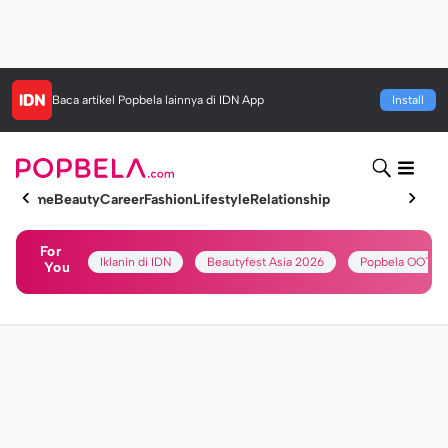
Baca artikel
Popbela
lainnya di IDN App
Install
Home
Beauty
Career
Fashion
Lifestyle
Relationship
For
Iklanin di IDN
Beautyfest Asia 2026
Popbela OOTD
You