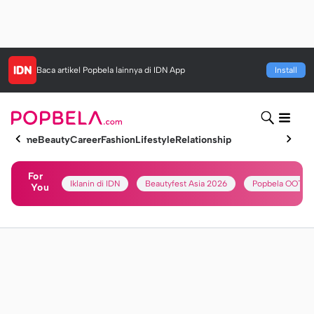
Baca artikel
Popbela
lainnya di IDN App
Install
Home
Beauty
Career
Fashion
Lifestyle
Relationship
For
Iklanin di IDN
Beautyfest Asia 2026
Popbela OOTD
You