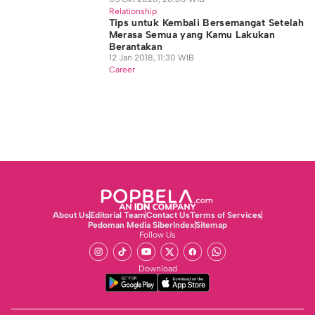
Relationship
Tips untuk Kembali Bersemangat Setelah
Merasa Semua yang Kamu Lakukan
Berantakan
12 Jan 2018, 11:30 WIB
Career
About Us
Editorial Team
Contact Us
Terms of Services
Pedoman Media Siber
Index
Sitemap
Follow Us
Download