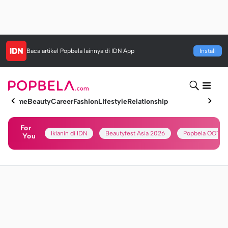
Baca artikel
Popbela
lainnya di IDN App
Install
Home
Beauty
Career
Fashion
Lifestyle
Relationship
For
Iklanin di IDN
Beautyfest Asia 2026
Popbela OOTD
You