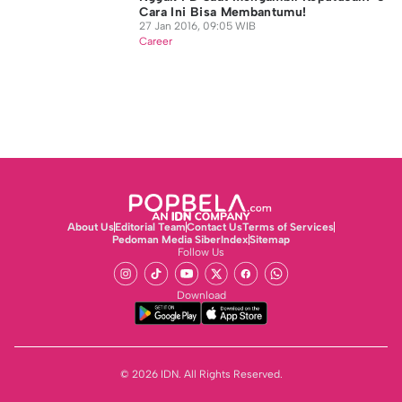
Cara Ini Bisa Membantumu!
27 Jan 2016, 09:05 WIB
Career
About Us
Editorial Team
Contact Us
Terms of Services
Pedoman Media Siber
Index
Sitemap
Follow Us
Download
© 2026 IDN. All Rights Reserved.