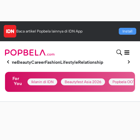
Baca artikel
Popbela
lainnya di IDN App
Install
Home
Beauty
Career
Fashion
Lifestyle
Relationship
For
Iklanin di IDN
Beautyfest Asia 2026
Popbela OOTD
You