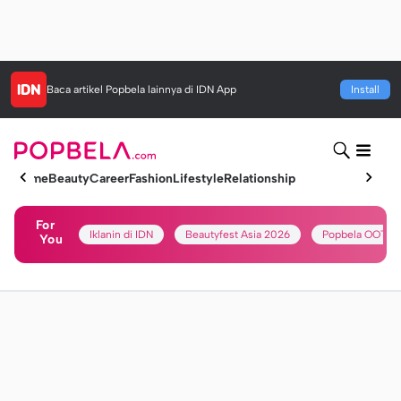
Baca artikel
Popbela
lainnya di IDN App
Install
Home
Beauty
Career
Fashion
Lifestyle
Relationship
For
Iklanin di IDN
Beautyfest Asia 2026
Popbela OOTD
You