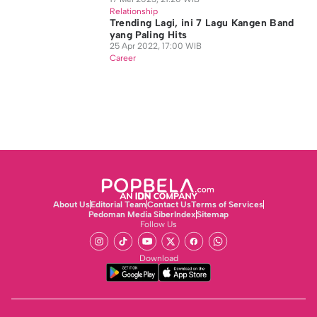
Relationship
Trending Lagi, ini 7 Lagu Kangen Band
yang Paling Hits
25 Apr 2022, 17:00 WIB
Career
About Us
Editorial Team
Contact Us
Terms of Services
Pedoman Media Siber
Index
Sitemap
Follow Us
Download