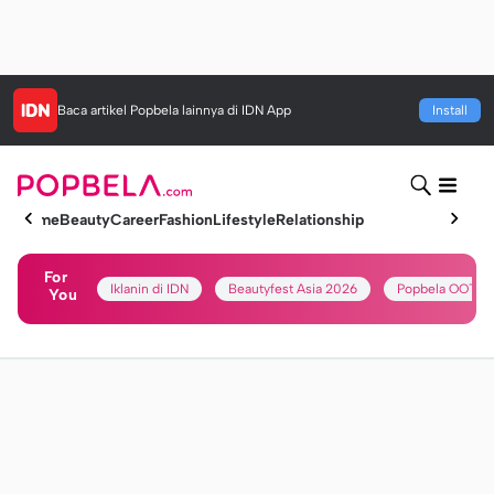
Baca artikel
Popbela
lainnya di IDN App
Install
Home
Beauty
Career
Fashion
Lifestyle
Relationship
For
Iklanin di IDN
Beautyfest Asia 2026
Popbela OOTD
You