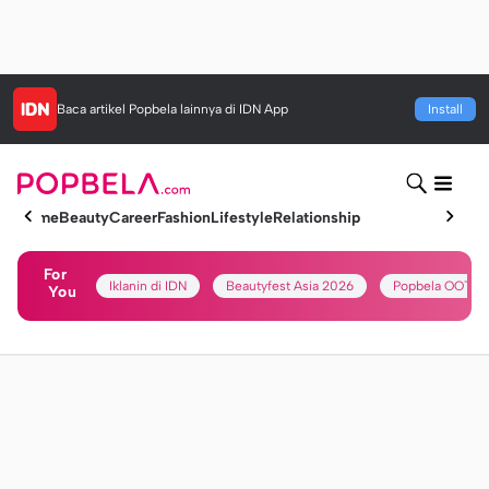
Baca artikel
Popbela
lainnya di IDN App
Install
Home
Beauty
Career
Fashion
Lifestyle
Relationship
For
Iklanin di IDN
Beautyfest Asia 2026
Popbela OOTD
You