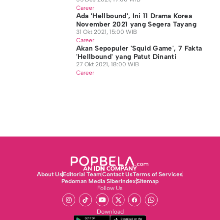
Career
Ada 'Hellbound', Ini 11 Drama Korea
November 2021 yang Segera Tayang
31 Okt 2021, 15:00 WIB
Career
Akan Sepopuler 'Squid Game', 7 Fakta
'Hellbound' yang Patut Dinanti
27 Okt 2021, 18:00 WIB
Career
About Us
Editorial Team
Contact Us
Terms of Services
Pedoman Media Siber
Index
Sitemap
Follow Us
Download