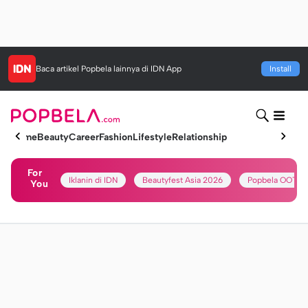
Baca artikel
Popbela
lainnya di IDN App
Install
Home
Beauty
Career
Fashion
Lifestyle
Relationship
For
Iklanin di IDN
Beautyfest Asia 2026
Popbela OOTD
You