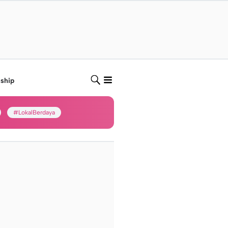
nship
#LokalBerdaya