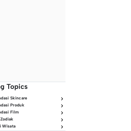
ng Topics
dasi Skincare
dasi Produk
dasi Film
 Zodiak
i Wisata