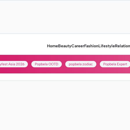
Home
Beauty
Career
Fashion
Lifestyle
Relatio
yfest Asia 2026
Popbela OOTD
popbela zodiac
Popbela Expert