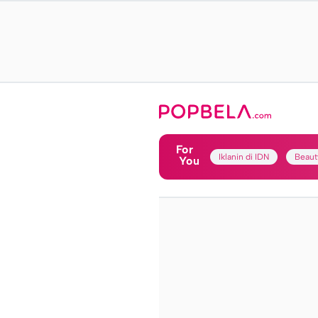
For
Iklanin di IDN
Beaut
You