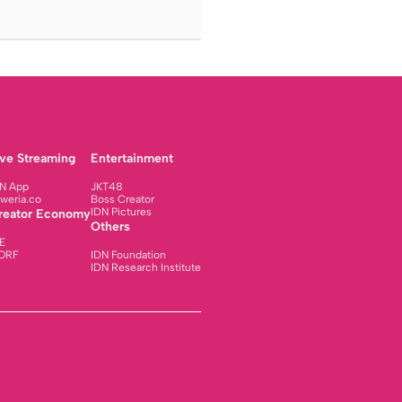
ive Streaming
Entertainment
N App
JKT48
weria.co
Boss Creator
IDN Pictures
reator Economy
Others
E
ORF
IDN Foundation
IDN Research Institute