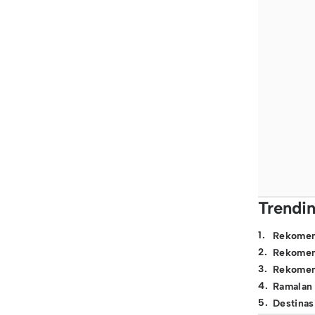
Trendi
1
.
Rekomen
2
.
Rekomen
3
.
Rekomen
4
.
Ramalan
5
.
Destinas