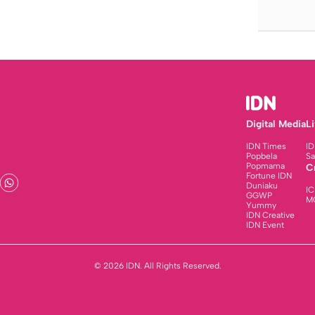
Digital Media
L
IDN Times
ID
Popbela
Sa
Popmama
C
Fortune IDN
Duniaku
IC
GGWP
M
Yummy
IDN Creative
IDN Event
© 2026 IDN. All Rights Reserved.