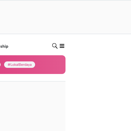
nship
#LokalBerdaya