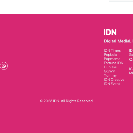
Digital Media
L
IDN Times
ID
Popbela
Sa
Popmama
C
Fortune IDN
Duniaku
IC
GGWP
M
Yummy
IDN Creative
IDN Event
© 2026 IDN. All Rights Reserved.