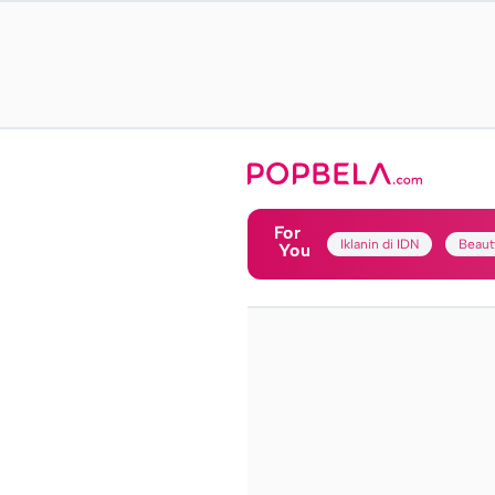
For
Iklanin di IDN
Beaut
You