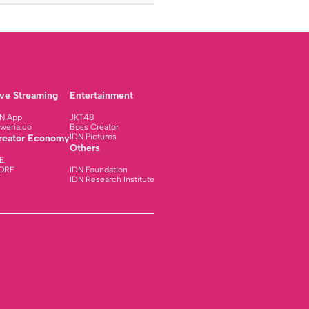
ive Streaming
Entertainment
N App
JKT48
weria.co
Boss Creator
IDN Pictures
reator Economy
Others
E
ORF
IDN Foundation
IDN Research Institute