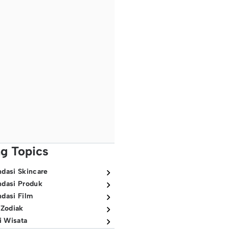
ng Topics
dasi Skincare
dasi Produk
dasi Film
 Zodiak
i Wisata