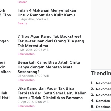
Career
bih
Inilah 4 Makanan Menyehatkan
5 Tips
Untuk Rambut dan Kulit Kamu
10 Agu 2016, 19:40 WIB
Beauty
7 Tips Agar Kamu Tak Backstreet
ngan
Terus-terusan dari Orang Tua yang
Tak Merestuimu
11 Mei 2016, 20:05 WIB
Relationship
eri
Benarkah Kamu Bisa Jatuh Cinta
kin
Hanya dengan Menatap Mata
paikan
Seseorang?
Trendi
25 Apr 2016, 17:00 WIB
Relationship
1
.
Rekomen
Jika Kamu dan Pacar Tak Bisa
2
.
Rekomen
ilah
Terpisah dari Satu Sama Lain, Kalian
3
.
Rekomen
 Hati
Justru Tidak Ditakdirkan Bersama
4
.
Ramalan
01 Apr 2016, 17:00 WIB
Relationship
5
.
Destinas