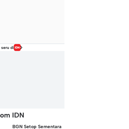
 seru di
rom IDN
BGN Setop Sementara