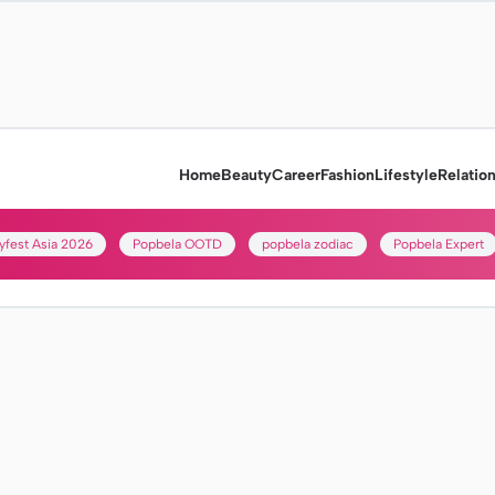
Home
Beauty
Career
Fashion
Lifestyle
Relatio
yfest Asia 2026
Popbela OOTD
popbela zodiac
Popbela Expert