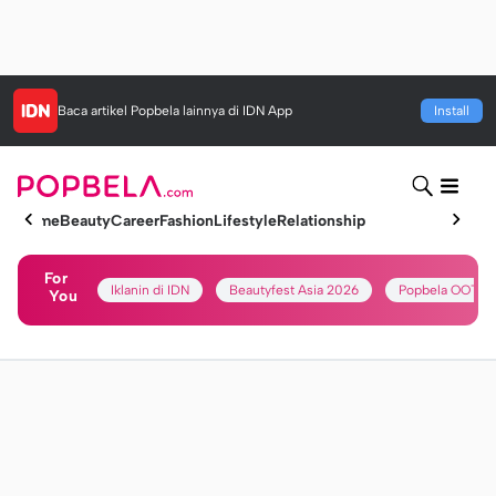
Baca artikel
Popbela
lainnya di IDN App
Install
Home
Beauty
Career
Fashion
Lifestyle
Relationship
For
Iklanin di IDN
Beautyfest Asia 2026
Popbela OOTD
You