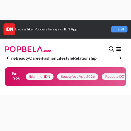
Baca artikel
Popbela
lainnya di IDN App
Install
Home
Beauty
Career
Fashion
Lifestyle
Relationship
For
Iklanin di IDN
Beautyfest Asia 2026
Popbela OOTD
You