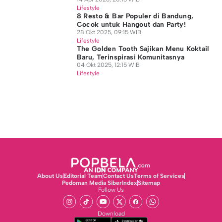
Lifestyle
8 Resto & Bar Populer di Bandung,
Cocok untuk Hangout dan Party!
28 Okt 2025, 09:15 WIB
Lifestyle
The Golden Tooth Sajikan Menu Koktail
Baru, Terinspirasi Komunitasnya
04 Okt 2025, 12:15 WIB
Lifestyle
About Us
Editorial Team
Contact Us
Terms of Services
Pedoman Media Siber
Index
Sitemap
Follow Us
Download