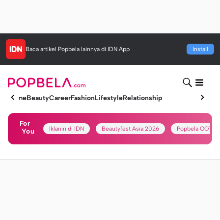
Baca artikel
Popbela
lainnya di IDN App
Install
Home
Beauty
Career
Fashion
Lifestyle
Relationship
For
Iklanin di IDN
Beautyfest Asia 2026
Popbela OOTD
You