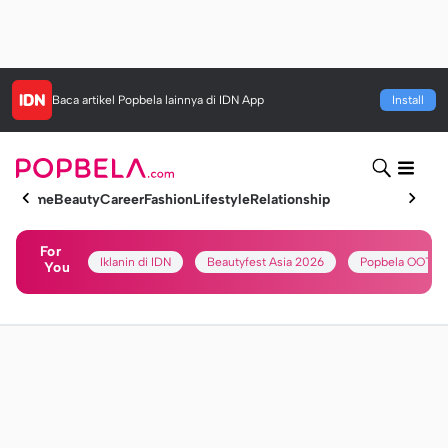
Baca artikel
Popbela
lainnya di IDN App
Install
Home
Beauty
Career
Fashion
Lifestyle
Relationship
For
Iklanin di IDN
Beautyfest Asia 2026
Popbela OOTD
You