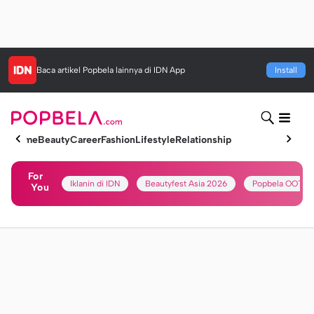
Baca artikel
Popbela
lainnya di IDN App
Install
Home
Beauty
Career
Fashion
Lifestyle
Relationship
For
Iklanin di IDN
Beautyfest Asia 2026
Popbela OOTD
You